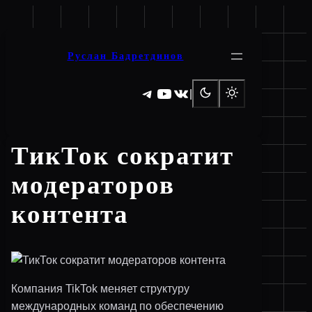
Перейти
к
содержимому
Руслан Бадретдинов
Telegram
YouTube
ВКонтакте
|
ТикТок сократит
модераторов
контента
Компания TikTok меняет структуру
международных команд по обеспечению