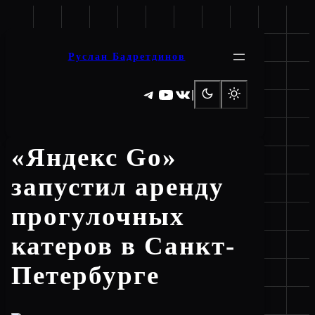
Перейти
к
содержимому
Руслан Бадретдинов
Telegram
YouTube
ВКонтакте
|
«Яндекс Go»
запустил аренду
прогулочных
катеров в Санкт-
Петербурге